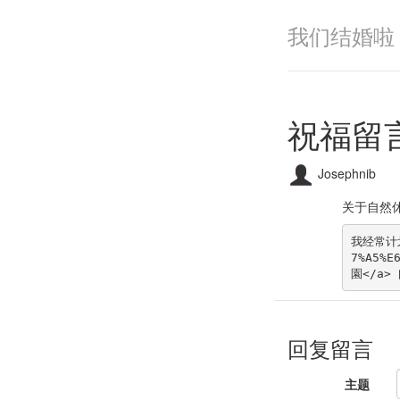
我们结婚啦
祝福留
Josephnib
关于自然
我经常计划
7%A5%E
園</a
回复留言
主题