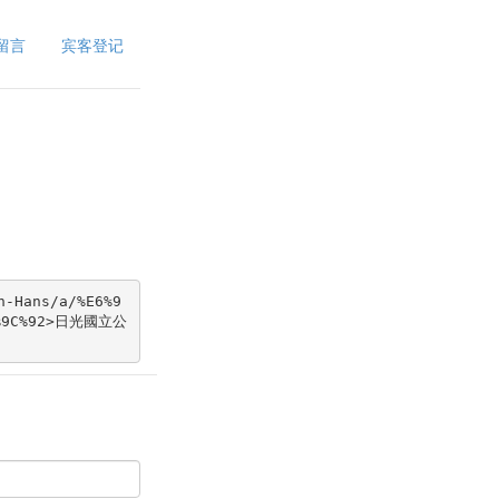
留言
宾客登记
Hans/a/%E6%9
E5%9C%92>日光國立公